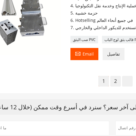
5. حزمة خشبية
6. Hotselling في جميع أنحاء العالم
. تستخدم للديكور الداخلي والخارجي
 الباب PE
صب البثق PVC

تفاصيل
Email
1
2
آخر سعر؟ سنرد في أسرع وقت ممكن (خلال 12 ساعة)