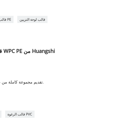
7
قالب لوحة التزيين
قالب بثق لوح الباب PE
قالب بثق الفولاذ المقاوم للصدأ WPC PE من Huangshi
4. تقديم مجموعة كاملة من عملية الإنتاج وخدمة نقل التكنولوجيا.
7
قالب الرغوة PVC