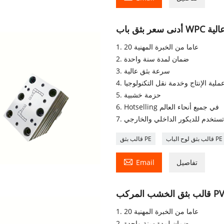
ة عالية
1. 20 عاما من الخبرة المهنية
2. ضمان لمدة سنة واحدة
3. سرعة بثق عالية
5. حزمة خشبية
6. Hotselling في جميع أنحاء العالم
. تستخدم للديكور الداخلي والخارجي
قالب بثق لوح الباب PE
قالب بثق PE

تفاصيل
Email
PVC H
1. 20 عاما من الخبرة المهنية
2. ضمان لمدة سنة واحدة