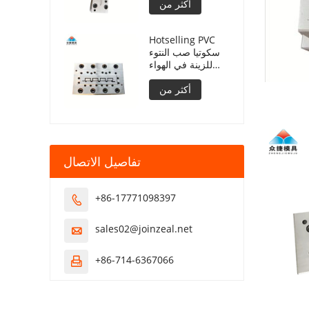
أكثر من
Hotselling PVC
سكوتيا صب النتوء
للزينة في الهواء
الطلق
أكثر من
تفاصيل الاتصال
+86-17771098397

sales02@joinzeal.net

+86-714-6367066
