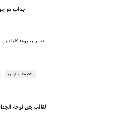
قالب بثق PVC WPC جذاب
4. تقديم مجموعة كاملة من عملية الإنتاج وخدمة نقل التكنولوجيا.
7
قالب الرغوة PVC
خدمة OEM قوالب بثق PVC لقالب بثق لوحة الجدا