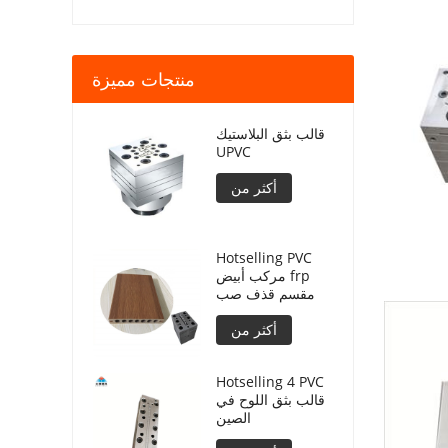
منتجات مميزة
قالب بثق البلاستيك
UPVC
أكثر من
Hotselling PVC
مركب أبيض frp
مقسم قذف صب
أكثر من
Hotselling 4 PVC
قالب بثق اللوح في
الصين