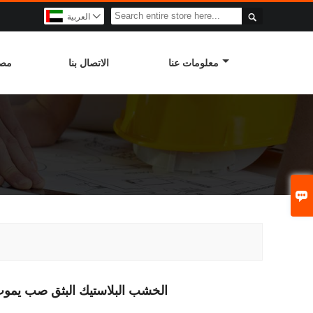

العربية

معلومات عنا
الاتصال بنا
مصن

خدمة OEM PE الخشب البلاستيك البثق صب ي