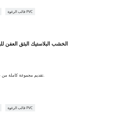
قالب الرغوة PVC
OEM المهنية PVC الخشب البلاستيك البثق العفن
4. تقديم مجموعة كاملة من عملية الإنتاج وخدمة نقل التكنولوجيا.
7
قالب الرغوة PVC