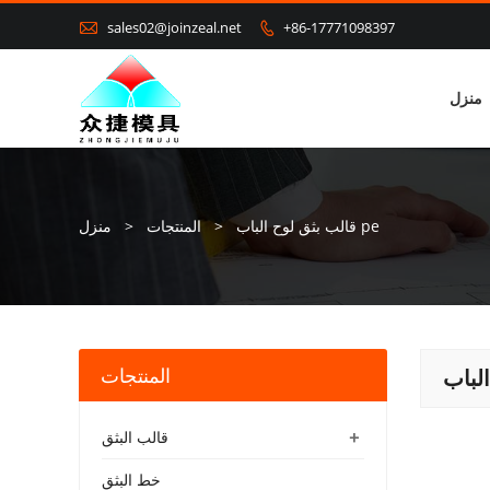

sales02@joinzeal.net
+86-17771098397

منزل
قالب بثق لوح الباب pe
>
المنتجات
>
منزل
المنتجات
+
قالب البثق
خط البثق