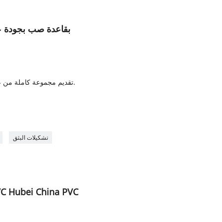
أدنى سعر بثق باب WPC بقاعدة صب بجود
4. تقديم مجموعة كاملة من عملية الإنتاج وخدمة نقل التكنولوجيا.
7
تشكيلات البثق
قالب بثق الخشب المركب ubei China PVC