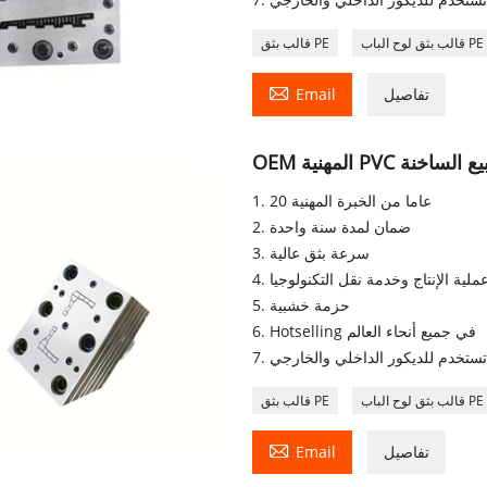
قالب بثق لوح الباب PE
قالب بثق PE

تفاصيل
Email
 للبيع الساخنة
1. 20 عاما من الخبرة المهنية
2. ضمان لمدة سنة واحدة
3. سرعة بثق عالية
5. حزمة خشبية
6. Hotselling في جميع أنحاء العالم
. تستخدم للديكور الداخلي والخارجي
قالب بثق لوح الباب PE
قالب بثق PE

تفاصيل
Email