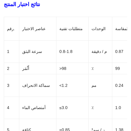
نتائج اختبار المنتج
 المقاسة
الوحدات
متطلبات تقنية
عناصر الاختبار
رقم.
0.87
م / دقيقة
0.8-1.8
سرعة البثق
1
99
٪
>98
أَثْمَر
2
0.24
مم
<1.2
سماكة الانحراف
3
1.0
٪
≤3.0
أمتصاص الماء
4
1.38
ز / سم³
≥0.85
كثافة
5