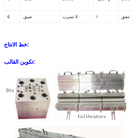
تتفق
/
لا تسرب
ضيق
6
خط الانتاج:
تكوين القالب: