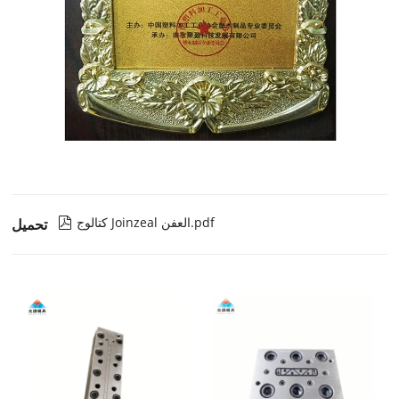
كتالوج Joinzeal العفن.pdf

تحميل