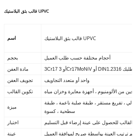
قالب بثق البلاستيك UPVC
قالب بثق البلاستيك UPVC
اسم
أحجام مختلفة حسب طلب العميل
بحجم
DIN1.23 أو حسب طلبك
مادة العفن
واحد أو متعدد التجاويف
تجويف العفن
خين من الألومنيوم ، أجهزة معايرة وخزان مياه
تكوين القالب
ي ، تفريغ مستقر ، طبقة صلبة ناعمة ، طبقة
ميزة
سطحية ، كسوة
ر القالب للحصول على عينة إرضاء قبل التسليم
اختبار
تم ترتيب العينة بواسطة صريح لموافقة العميل
عينة