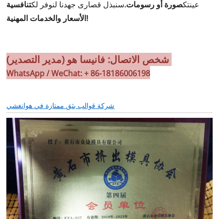
عينتك
صورة أو رسومات.
سنبذل قصارى جهدنا لنوفر لك
تنافسية
الأسعار والخدمات المهنية!
شخص الاتصال: فانيسا هو (مدير التصدير)
WhatsApp / WeChat: + 86-18186006198
شركة قوالب بثق ممتازة في هوانغشي