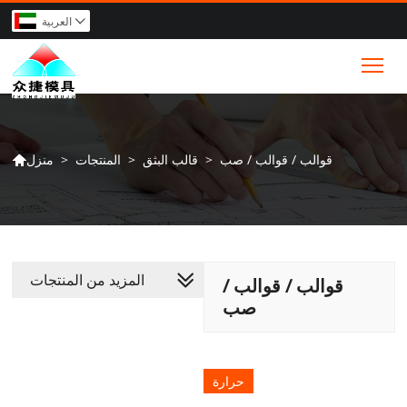
العربية

Tog
قوالب / قوالب / صب
>
قالب البثق
>
المنتجات
>
منزل

المزيد من المنتجات
قوالب / قوالب /
صب
حرارة