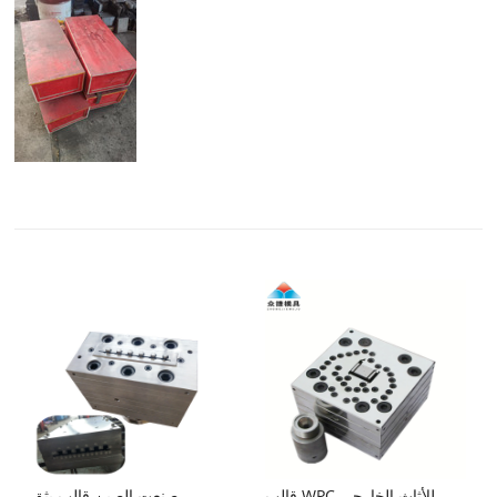
قالب WPC للأثاث الخارجي
صنعت الصين قالب بثق