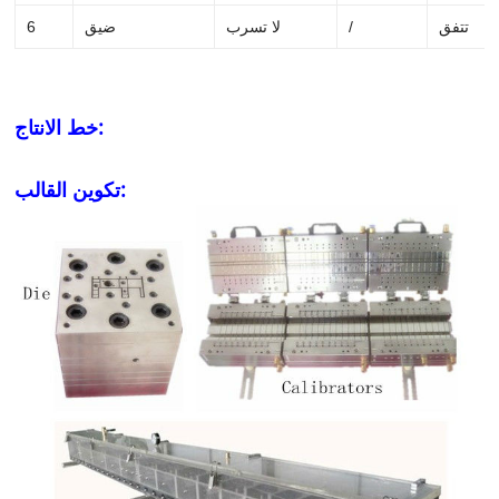
تتفق
/
لا تسرب
ضيق
6
خط الانتاج:
تكوين القالب: