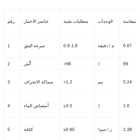
 المقاسة
الوحدات
متطلبات تقنية
عناصر الاختبار
رقم.
0.87
م / دقيقة
0.8-1.8
سرعة البثق
1
99
٪
>98
أَثْمَر
2
0.24
مم
<1.2
سماكة الانحراف
3
1.0
٪
≤3.0
أمتصاص الماء
4
1.38
ز / سم³
≥0.85
كثافة
5