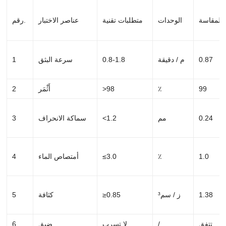
 المقاسة
الوحدات
متطلبات تقنية
عناصر الاختبار
رقم.
0.87
م / دقيقة
0.8-1.8
سرعة البثق
1
99
٪
>98
أَثْمَر
2
0.24
مم
<1.2
سماكة الانحراف
3
1.0
٪
≤3.0
أمتصاص الماء
4
1.38
ز / سم³
≥0.85
كثافة
5
تتفق
/
لا تسرب
ضيق
6