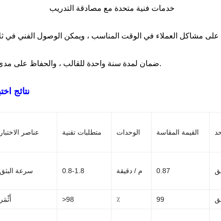
خدمات فنية متحدة مع مصادقة التدريب
4. ضمان لمدة سنة واحدة للقالب ، والحفاظ على مدى الحياة.
نتائج اختب
حد
القيمة المقاسة
الوحدات
متطلبات تقنية
عناصر الاختبار
ق
0.87
م / دقيقة
0.8-1.8
سرعة البثق
ق
99
٪
>98
أَثْمَر