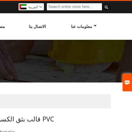

العربية

معلومات عنا
الاتصال بنا
مصن

قالب بثق الكسوة الخارجية PVC