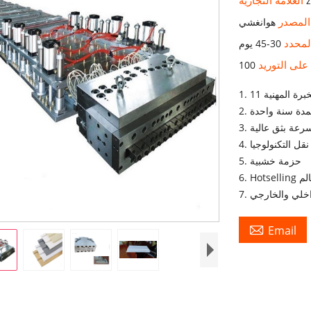
 المصدر
هوانغشي
لمحدد
30-45 يوم
على التوريد
الخبرة المهنية
لمدة سنة واحدة
. سرعة بثق عالية
5. حزمة خشبية
عالم
داخلي والخارجي

Email