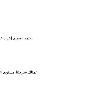
ه) خزان المياه الفراغ عالي الختم لقالب ناف
1.تمتلك شركتنا مستوى عالٍ من التكنولوجيا وخبرات غنية في اختبار القالب وفريق خدمة ذو سمعة جيدة.