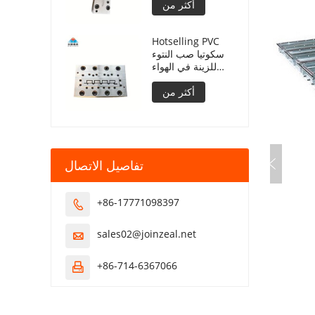
أكثر من
Hotselling PVC
سكوتيا صب النتوء
للزينة في الهواء
الطلق
أكثر من
تفاصيل الاتصال
+86-17771098397

sales02@joinzeal.net

+86-714-6367066
