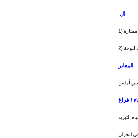
ال
 للوحة
المعاير
انبي أملس
ء / فراغ
اه التبريد
في الخزان