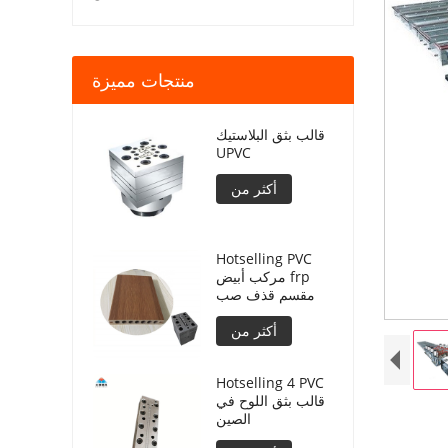
منتجات مميزة
قالب بثق البلاستيك
UPVC
أكثر من
Hotselling PVC
مركب أبيض frp
مقسم قذف صب
أكثر من
Hotselling 4 PVC
قالب بثق اللوح في
الصين