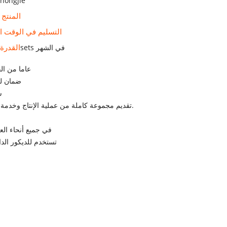
zhongjie
المنتج
التسليم في الوقت ا
القدرة 
100sets في الشهر
1. 11 عاما من 
2. ضمان 
3
4. تقديم مجموعة كاملة من عملية الإنتاج وخدمة نقل التكنولوجيا.
6. Hotselling في جميع أنحاء ال
7. تستخدم للديكور ال