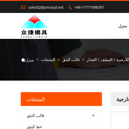

sales02@joinzeal.net
+86-17771098397

منزل
لأرضية / السقف / الجدار
>
قالب البثق
>
المنتجات
>
منزل

المنتجات
+
قالب البثق
خط البثق