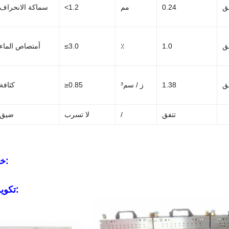
ق
0.24
مم
<1.2
سماكة الانحراف
ق
1.0
٪
≤3.0
أمتصاص الماء
ق
1.38
ز / سم³
≥0.85
كثافة
تتفق
/
لا تسرب
ضيق
خط الانتاج:
تكوين القالب: